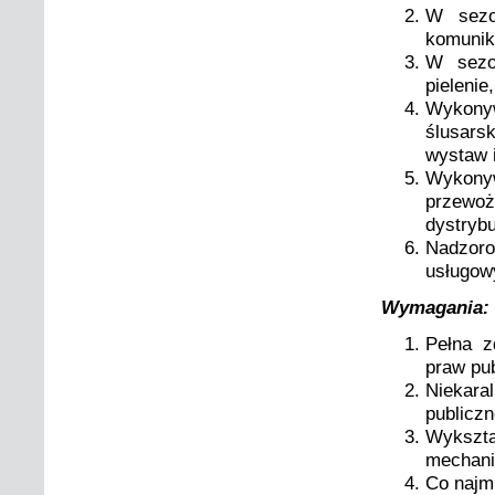
W sezo
komunika
W sezon
pielenie
Wykonyw
ślusars
wystaw 
Wykony
przewo
dystryb
Nadzoro
usługow
Wymagania:
Pełna z
praw pu
Niekar
publicz
Wykszt
mechani
Co najm