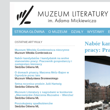
STRONA GŁÓWNA
O MUZEUM
DZIAŁY
WYSTAWY
OSTATNIE ARTYKUŁY
Nabór kan
pracy: Pr
Muzeum Witolda Gombrowicza nieczynne
Muzeum Witolda Gombrowicza
Nabór kandydatów / kandydatek na wolne
stanowisko pracy: Pracownik gospodarczy i
zastępstwo kierowcy
Siedziba Główna ML
O domach pisarzy. Marzena Mróz-Bajon w
Ogrodzie przez lato
Muzeum Władysława Broniewskiego
Setna rocznica urodzin Julii Hartwig
Siedziba Główna ML
Muzeum Literatury z nagrodami w konkursie
„Mazowieckie Zdarzenia Muzealne – Wierzba!
Siedziba Główna ML
Poszukujemy spadkobierców
Siedziba Główna ML