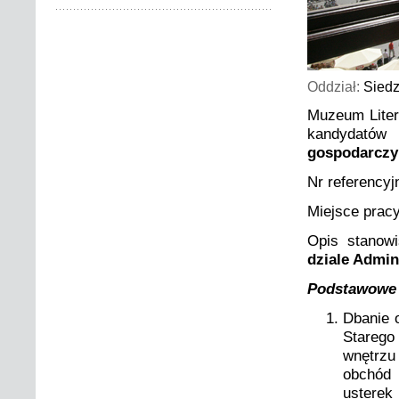
Oddział:
Sied
Muzeum Liter
kandydatów 
gospodarczy
Nr referencyj
Miejsce prac
Opis stanow
dziale Admini
Podstawowe 
Dbanie 
Starego 
wnętrzu
obchód 
usterek