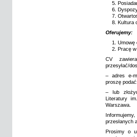
Posiadan
Dyspozy
Otwartoś
Kultura 
Oferujemy
Umowę o
Pracę w
CV zawiera
przesyłać/do
– adres e-m
proszę podać
– lub złoży
Literatury 
Warszawa.
Informujemy
przesłanych a
Prosimy o u