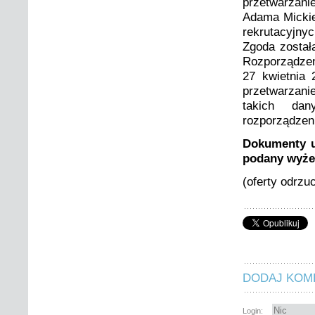
przetwarzan
Adama Mickie
rekrutacyjny
Zgoda został
Rozporządzen
27 kwietnia
przetwarzan
takich dan
rozporządzen
Dokumenty uw
podany wyże 
(oferty odrzu
DODAJ KOM
Login: